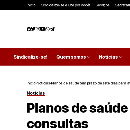
Início
Sindicalize-se e lute por você!
Serviços
Secretar
Sindicalize-se!
Quem somos
Notícias
Início
Notícias
Planos de saúde tem prazo de sete dias para a
Notícias
Planos de saúde 
consultas