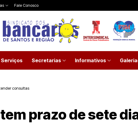
ias
Fale Conosco
Serviços
Secretarias
Informativos
Galeria
tender consultas
tem prazo de sete di