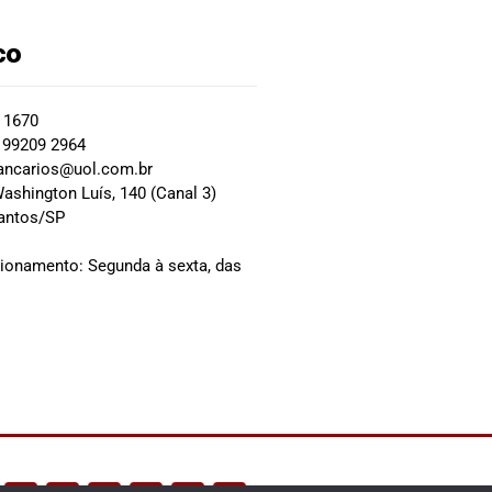
co
2 1670
 99209 2964
ancarios@uol.com.br
ashington Luís, 140 (Canal 3)
Santos/SP
0
cionamento: Segunda à sexta, das