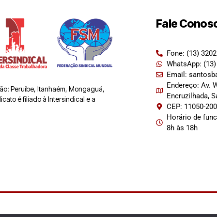
Fale Conos
Fone: (13) 320
WhatsApp: (13)
Email: santosb
Endereço: Av. W
 são: Peruíbe, Itanhaém, Mongaguá,
Encruzilhada, 
ato é filiado à Intersindical e a
CEP: 11050-20
Horário de fun
8h às 18h