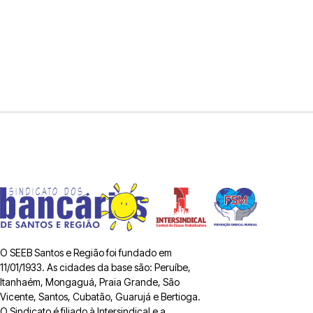
O SEEB Santos e Região foi fundado em
11/01/1933. As cidades da base são: Peruíbe,
Itanhaém, Mongaguá, Praia Grande, São
Vicente, Santos, Cubatão, Guarujá e Bertioga.
O Sindicato é filiado à Intersindical e a