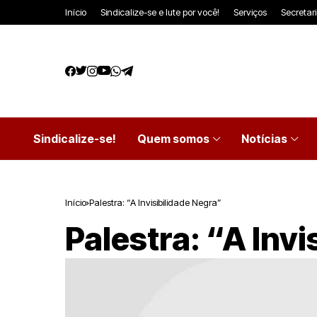
Início
Sindicalize-se e lute por você!
Serviços
Secretar
Sindicalize-se!
Quem somos
Notícias
Início
Palestra: “A Invisibilidade Negra”
Palestra: “A Inv