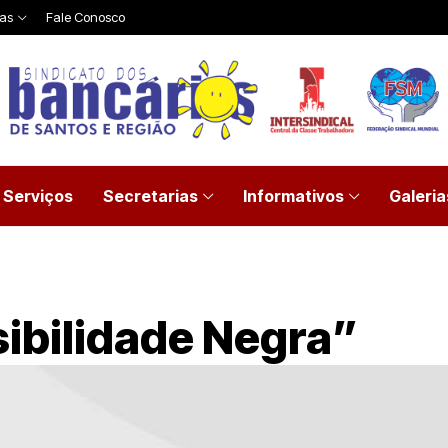
ias
Fale Conosco
Serviços
Secretarias
Informativos
Galeria
isibilidade Negra”