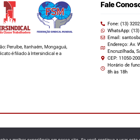
Fale Conos
Fone: (13) 320
WhatsApp: (13)
Email: santosb
Endereço: Av. W
 são: Peruíbe, Itanhaém, Mongaguá,
Encruzilhada, 
ato é filiado à Intersindical e a
CEP: 11050-20
Horário de fun
8h às 18h
enha a melhor experiência em nosso site. Se você continua a usar este 