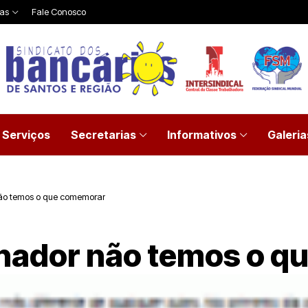
ias
Fale Conosco
Serviços
Secretarias
Informativos
Galeria
não temos o que comemorar
lhador não temos o 