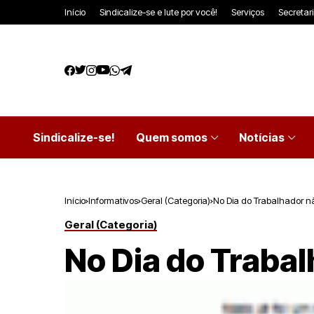
Início
Sindicalize-se e lute por você!
Serviços
Secretar
Sindicalize-se!
Quem somos
Notícias
Início
Informativos
Geral (Categoria)
No Dia do Trabalhador 
Geral (Categoria)
No Dia do Traba