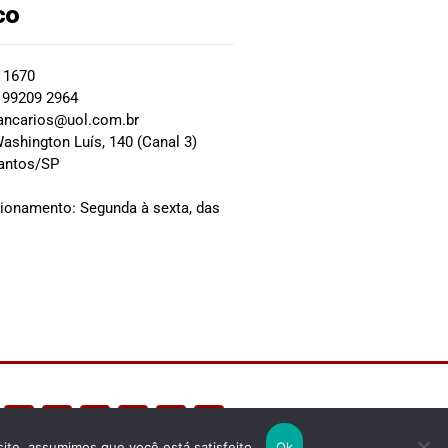
co
2 1670
 99209 2964
ancarios@uol.com.br
ashington Luís, 140 (Canal 3)
Santos/SP
0
cionamento: Segunda à sexta, das
site, assumimos que você está satisfeito.
Ok