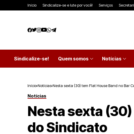
Início
Sindicalize-se e lute por você!
Serviços
Secretar
Sindicalize-se!
Quem somos
Notícias
Início
Notícias
Nesta sexta (30) tem Flat House Band no Bar Cu
Notícias
Nesta sexta (30)
do Sindicato