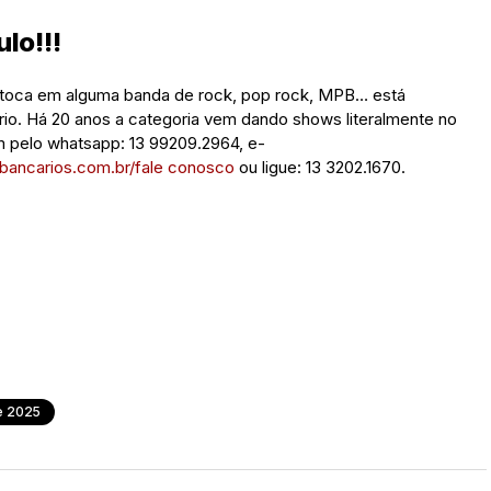
lo!!!
e toca em alguma banda de rock, pop rock, MPB… está
rio. Há 20 anos a categoria vem dando shows literalmente no
m pelo whatsapp: 13 99209.2964, e-
bancarios.com.br/fale conosco
ou ligue: 13 3202.1670.
e 2025