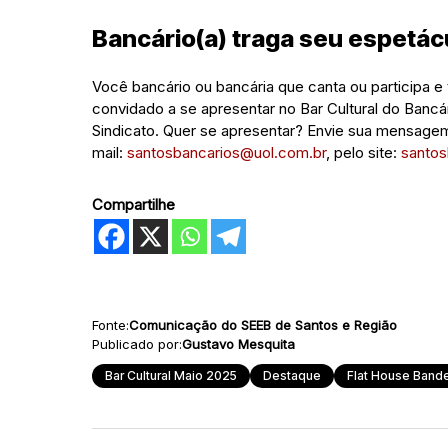
Bancário(a) traga seu espetácu
Você bancário ou bancária que canta ou participa 
convidado a se apresentar no Bar Cultural do Bancá
Sindicato. Quer se apresentar? Envie sua mensage
mail:
santosbancarios@uol.com.br
, pelo site:
santos
Compartilhe
Fonte:
Comunicação do SEEB de Santos e Região
Publicado por:
Gustavo Mesquita
Bar Cultural Maio 2025
Destaque
Flat House Band