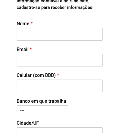
Informação confiável é no Sindicato,
cadastre-se para receber informações!
Nome
*
Email
*
Celular (com DDD)
*
Banco em que trabalha
Cidade/UF