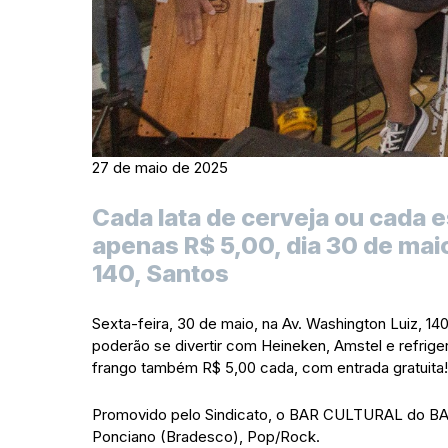
27 de maio de 2025
Cada lata de cerveja ou cada e
apenas R$ 5,00, dia 30 de maio
140, Santos
Sexta-feira, 30 de maio, na Av. Washington Luiz, 140
poderão se divertir com Heineken, Amstel e refriger
frango também R$ 5,00 cada, com entrada gratuita!
Promovido pelo Sindicato, o BAR CULTURAL do BA
Ponciano (Bradesco), Pop/Rock.