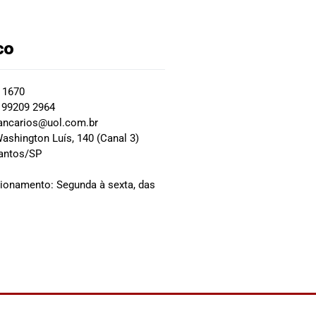
co
2 1670
 99209 2964
ancarios@uol.com.br
ashington Luís, 140 (Canal 3)
Santos/SP
0
cionamento: Segunda à sexta, das