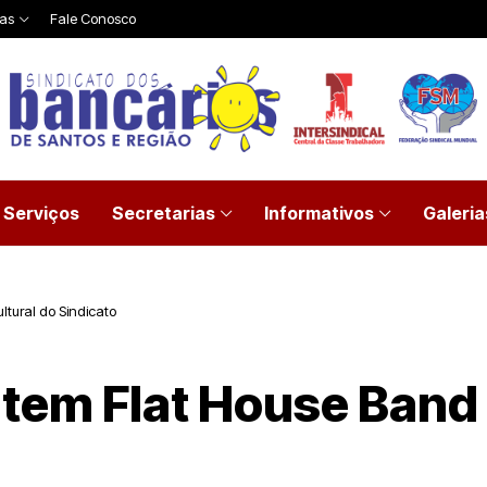
ias
Fale Conosco
Serviços
Secretarias
Informativos
Galeria
ltural do Sindicato
 tem Flat House Band 