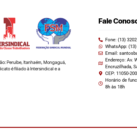
Fale Conos
Fone: (13) 320
WhatsApp: (13)
Email: santosb
Endereço: Av. W
 são: Peruíbe, Itanhaém, Mongaguá,
Encruzilhada, 
ato é filiado à Intersindical e a
CEP: 11050-20
Horário de fun
8h às 18h