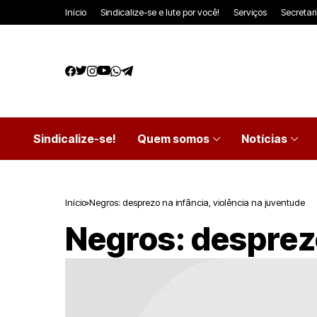
Início
Sindicalize-se e lute por você!
Serviços
Secretar
Sindicalize-se!
Quem somos
Notícias
Início
Negros: desprezo na infância, violência na juventude
Negros: desprezo