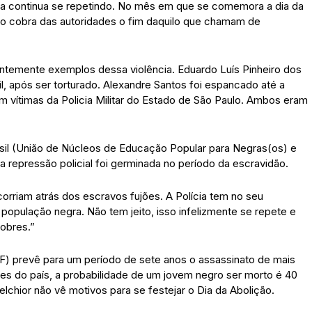
dia continua se repetindo. No mês em que se comemora a dia da
ro cobra das autoridades o fim daquilo que chamam de
temente exemplos dessa violência. Eduardo Luís Pinheiro dos
il, após ser torturado. Alexandre Santos foi espancado até a
m vítimas da Policia Militar do Estado de São Paulo. Ambos eram
asil (União de Núcleos de Educação Popular para Negras(os) e
a repressão policial foi germinada no período da escravidão.
corriam atrás dos escravos fujões. A Polícia tem no seu
população negra. Não tem jeito, isso infelizmente se repete e
pobres.”
F) prevê para um período de sete anos o assassinato de mais
es do país, a probabilidade de um jovem negro ser morto é 40
chior não vê motivos para se festejar o Dia da Abolição.