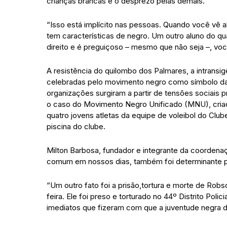
crianças brancas e o desprezo pelas demais.
“Isso está implícito nas pessoas. Quando você vê a
tem características de negro. Um outro aluno do qu
direito e é preguiçoso – mesmo que não seja –, vo
A resistência do quilombo dos Palmares, a intransi
celebradas pelo movimento negro como símbolo da l
organizações surgiram a partir de tensões sociais 
o caso do Movimento Negro Unificado (MNU), criad
quatro jovens atletas da equipe de voleibol do Club
piscina do clube.
Milton Barbosa, fundador e integrante da coordena
comum em nossos dias, também foi determinante pa
“Um outro fato foi a prisão,tortura e morte de Robso
feira. Ele foi preso e torturado no 44º Distrito Po
imediatos que fizeram com que a juventude negra 