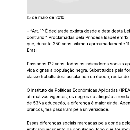
15 de maio de 2010
– “Art. 1º É declarada extinta desde a data desta L
contrário.” Proclamadas pela Princesa Isabel em 13
que, durante 350 anos, vitimou aproximadamente 11
Brasil.
Passados 122 anos, todos os indicadores sociais a
vida dignas à população negra. Substituídos pela 
classe trabalhadora assalariada da época, restand
O Instituto de Políticas Econômicas Aplicadas (IPE
afirmativas vigentes, os negros só atingirão a rend
de 53Na educação, a diferença é maior ainda. Apen
brancos, 18á passaram pela universidade.
Essas diferenças sociais marcadas pela cor da pele
embranquecimento da população, logo que foi abol