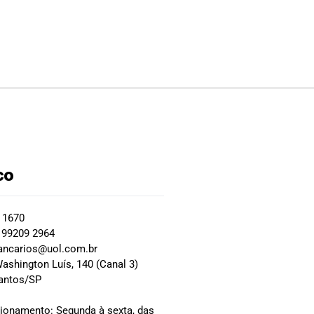
co
2 1670
 99209 2964
ancarios@uol.com.br
ashington Luís, 140 (Canal 3)
Santos/SP
0
cionamento: Segunda à sexta, das