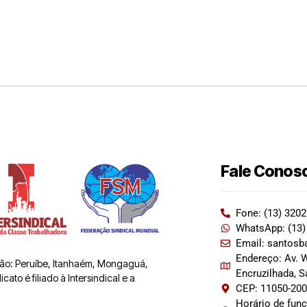
Fale Conos
Fone: (13) 320
WhatsApp: (13)
Email: santosb
Endereço: Av. W
 são: Peruíbe, Itanhaém, Mongaguá,
Encruzilhada, 
ato é filiado à Intersindical e a
CEP: 11050-20
Horário de fun