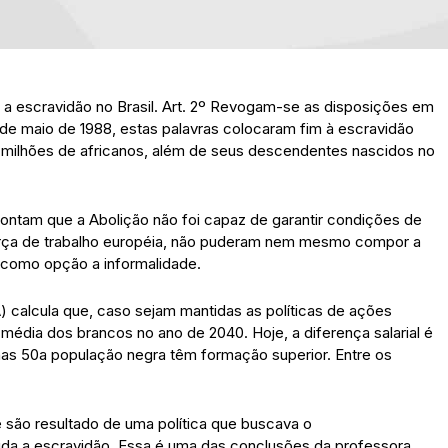
ei a escravidão no Brasil. Art. 2º Revogam-se as disposições em
 de maio de 1988, estas palavras colocaram fim à escravidão
 milhões de africanos, além de seus descendentes nascidos no
pontam que a Abolição não foi capaz de garantir condições de
força de trabalho européia, não puderam nem mesmo compor a
o como opção a informalidade.
A) calcula que, caso sejam mantidas as políticas de ações
a média dos brancos no ano de 2040. Hoje, a diferença salarial é
as 50a população negra têm formação superior. Entre os
 são resultado de uma política que buscava o
ida a escravidão. Essa é uma das conclusões da professora