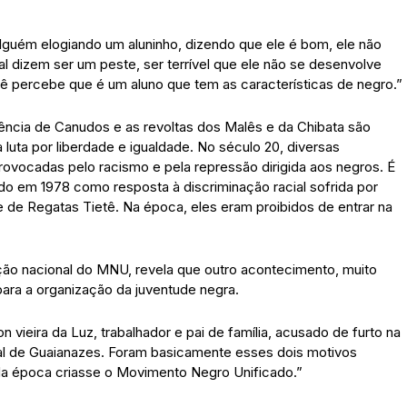
lguém elogiando um aluninho, dizendo que ele é bom, ele não
al dizem ser um peste, ser terrível que ele não se desenvolve
cê percebe que é um aluno que tem as características de negro.”
gência de Canudos e as revoltas dos Malês e da Chibata são
uta por liberdade e igualdade. No século 20, diversas
provocadas pelo racismo e pela repressão dirigida aos negros. É
o em 1978 como resposta à discriminação racial sofrida por
e de Regatas Tietê. Na época, eles eram proibidos de entrar na
ção nacional do MNU, revela que outro acontecimento, muito
ra a organização da juventude negra.
n vieira da Luz, trabalhador e pai de família, acusado de furto na
licial de Guaianazes. Foram basicamente esses dois motivos
da época criasse o Movimento Negro Unificado.”