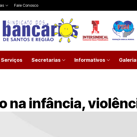
ias
Fale Conosco
Serviços
Secretarias
Informativos
Galeria
 na infância, violênc