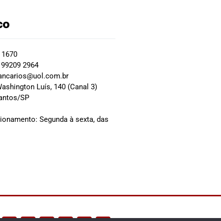
co
2 1670
 99209 2964
ancarios@uol.com.br
ashington Luís, 140 (Canal 3)
Santos/SP
0
cionamento: Segunda à sexta, das