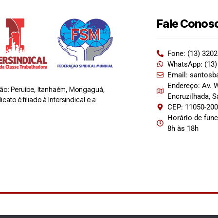
Fale Conos
Fone: (13) 320
WhatsApp: (13)
Email: santosb
Endereço: Av. W
 são: Peruíbe, Itanhaém, Mongaguá,
Encruzilhada, 
ato é filiado à Intersindical e a
CEP: 11050-20
Horário de fun
8h às 18h