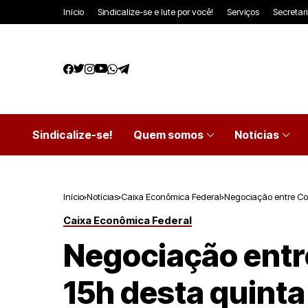
Início
Sindicalize-se e lute por você!
Serviços
Secretar
Sindicalize-se!
Quem somos
Notícias
Início
Notícias
Caixa Econômica Federal
Negociação entre Co
Caixa Econômica Federal
Negociação entr
15h desta quinta