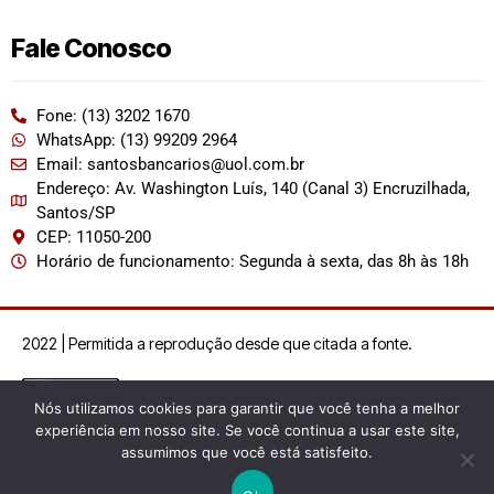
Fale Conosco
Fone: (13) 3202 1670
WhatsApp: (13) 99209 2964
Email: santosbancarios@uol.com.br
Endereço: Av. Washington Luís, 140 (Canal 3) Encruzilhada,
Santos/SP
CEP: 11050-200
Horário de funcionamento: Segunda à sexta, das 8h às 18h
2022 | Permitida a reprodução desde que citada a fonte.
Nós utilizamos cookies para garantir que você tenha a melhor
experiência em nosso site. Se você continua a usar este site,
assumimos que você está satisfeito.