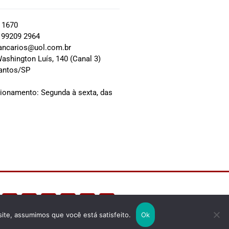
2 1670
 99209 2964
ancarios@uol.com.br
ashington Luís, 140 (Canal 3)
Santos/SP
0
cionamento: Segunda à sexta, das
site, assumimos que você está satisfeito.
Ok