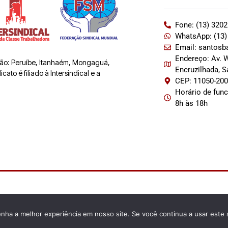
Fone: (13) 320
WhatsApp: (13)
Email: santosb
Endereço: Av. W
 são: Peruíbe, Itanhaém, Mongaguá,
Encruzilhada, 
ato é filiado à Intersindical e a
CEP: 11050-20
Horário de fun
8h às 18h
enha a melhor experiência em nosso site. Se você continua a usar este 