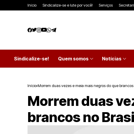
Início
Sindicalize-se e lute por você!
Serviços
Secretar
Sindicalize-se!
Quem somos
Notícias
Início
Morrem duas vezes e meia mais negros do que brancos 
Morrem duas vez
brancos no Brasi