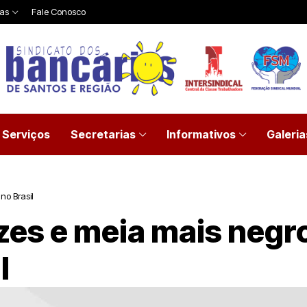
ias
Fale Conosco
Serviços
Secretarias
Informativos
Galeria
no Brasil
es e meia mais negr
l