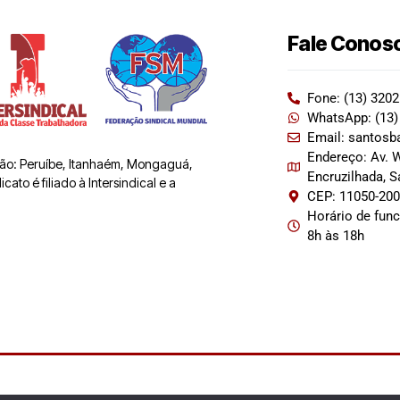
Fale Conos
Fone: (13) 320
WhatsApp: (13)
Email: santosb
Endereço: Av. W
 são: Peruíbe, Itanhaém, Mongaguá,
Encruzilhada, 
ato é filiado à Intersindical e a
CEP: 11050-20
Horário de fun
8h às 18h