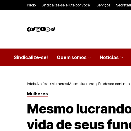
Início
Sindicalize-se e lute por você!
Serviços
Secretar
Sindicalize-se!
Quem somos
Notícias
Início
Notícias
Mulheres
Mesmo lucrando, Bradesco continua d
Mulheres
Mesmo lucrando,
vida de seus fun