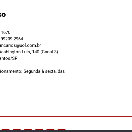
co
2 1670
 99209 2964
ancarios@uol.com.br
ashington Luís, 140 (Canal 3)
Santos/SP
0
cionamento: Segunda à sexta, das