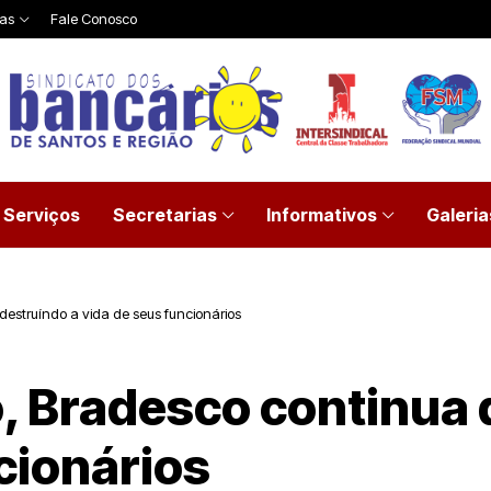
ias
Fale Conosco
Serviços
Secretarias
Informativos
Galeria
estruíndo a vida de seus funcionários
 Bradesco continua 
cionários