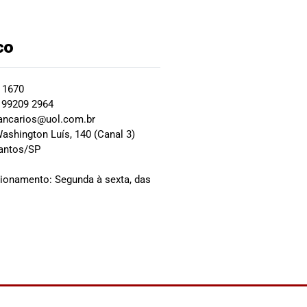
co
2 1670
 99209 2964
ancarios@uol.com.br
ashington Luís, 140 (Canal 3)
Santos/SP
0
cionamento: Segunda à sexta, das