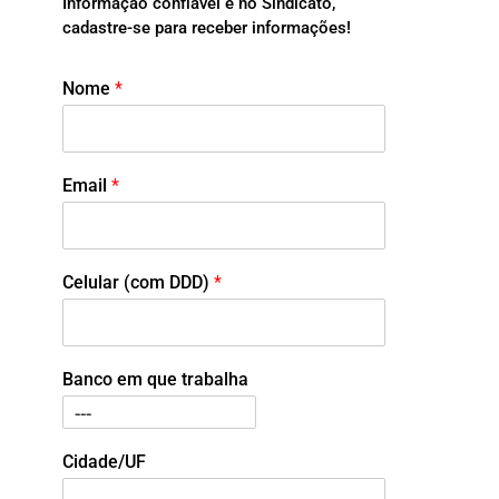
Informação confiável é no Sindicato,
cadastre-se para receber informações!
Nome
*
Email
*
Celular (com DDD)
*
Banco em que trabalha
Cidade/UF