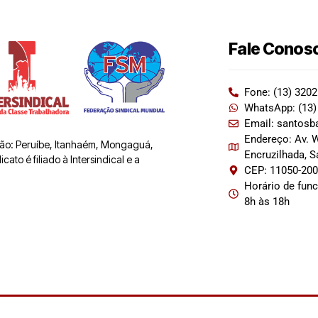
Fale Conos
Fone: (13) 320
WhatsApp: (13)
Email: santosb
Endereço: Av. W
 são: Peruíbe, Itanhaém, Mongaguá,
Encruzilhada, 
ato é filiado à Intersindical e a
CEP: 11050-20
Horário de fun
8h às 18h