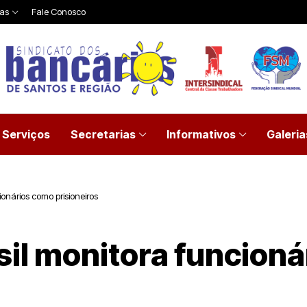
ias
Fale Conosco
Serviços
Secretarias
Informativos
Galeria
ionários como prisioneiros
sil monitora funcion