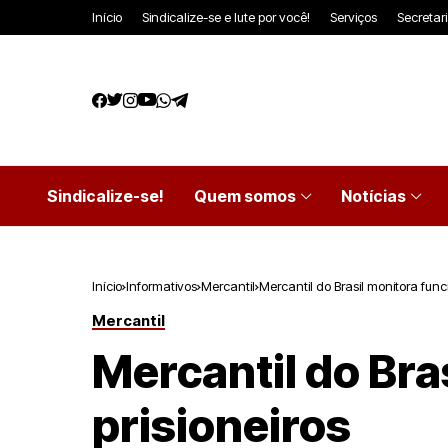
Início
Sindicalize-se e lute por você!
Serviços
Secretar
Sindicalize-se!
Quem somos
Notícias
Início
Informativos
Mercantil
Mercantil do Brasil monitora func
Mercantil
Mercantil do Bra
prisioneiros