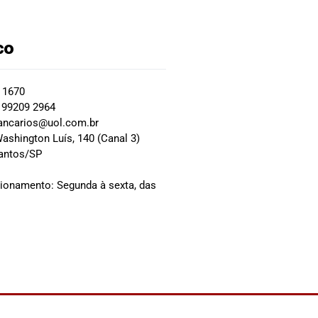
co
2 1670
 99209 2964
ancarios@uol.com.br
ashington Luís, 140 (Canal 3)
Santos/SP
0
cionamento: Segunda à sexta, das