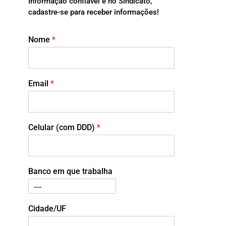
Informação confiável é no Sindicato,
cadastre-se para receber informações!
Nome
*
Email
*
Celular (com DDD)
*
Banco em que trabalha
Cidade/UF