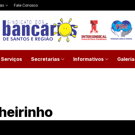
ias
Fale Conosco
Serviços
Secretarias
Informativos
Galeria
heirinho