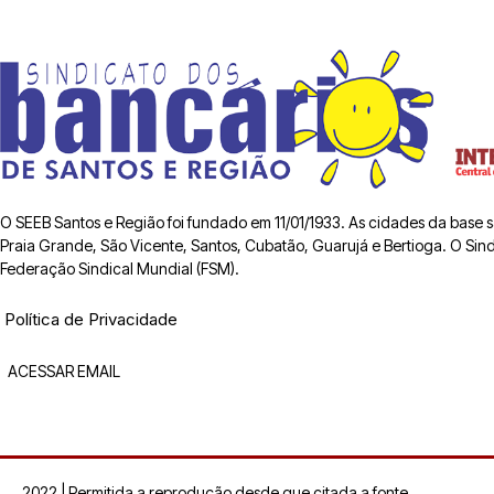
O SEEB Santos e Região foi fundado em 11/01/1933. As cidades da base
Praia Grande, São Vicente, Santos, Cubatão, Guarujá e Bertioga. O Sindic
Federação Sindical Mundial (FSM).
Política de Privacidade
ACESSAR EMAIL
2022 | Permitida a reprodução desde que citada a fonte.