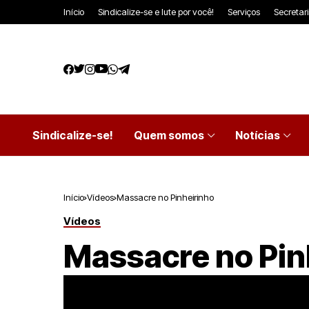
Início
Sindicalize-se e lute por você!
Serviços
Secretar
Sindicalize-se!
Quem somos
Notícias
Início
Vídeos
Massacre no Pinheirinho
Vídeos
Massacre no Pin