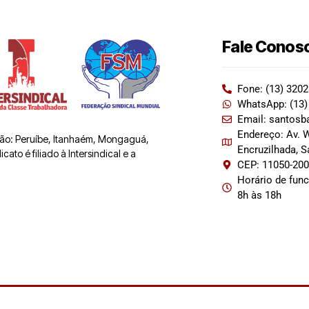
Fale Conos
Fone: (13) 320
WhatsApp: (13)
Email: santosb
Endereço: Av. W
 são: Peruíbe, Itanhaém, Mongaguá,
Encruzilhada, 
ato é filiado à Intersindical e a
CEP: 11050-20
Horário de fun
8h às 18h