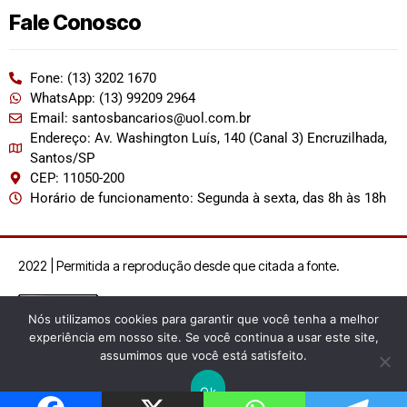
Fale Conosco
Fone: (13) 3202 1670
WhatsApp: (13) 99209 2964
Email: santosbancarios@uol.com.br
Endereço: Av. Washington Luís, 140 (Canal 3) Encruzilhada,
Santos/SP
CEP: 11050-200
Horário de funcionamento: Segunda à sexta, das 8h às 18h
2022 | Permitida a reprodução desde que citada a fonte.
Nós utilizamos cookies para garantir que você tenha a melhor
experiência em nosso site. Se você continua a usar este site,
assumimos que você está satisfeito.
Ok