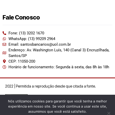
Fale Conosco
Fone: (13) 3202 1670
WhatsApp: (13) 99209 2964
Email: santosbancarios@uol.com.br
Endereço: Av. Washington Luís, 140 (Canal 3) Encruzilhada,
Santos/SP
CEP: 11050-200
Horário de funcionamento: Segunda à sexta, das 8h às 18h
2022 | Permitida a reprodução desde que citada a fonte.
Nós utilizamos cookies para garantir que você tenha a melhor
experiência em nosso site. Se você continua a usar este site,
assumimos que você está satisfeito.