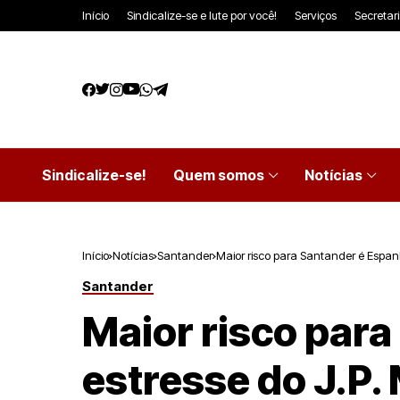
Início
Sindicalize-se e lute por você!
Serviços
Secretar
Sindicalize-se!
Quem somos
Notícias
Início
Notícias
Santander
Maior risco para Santander é Espanh
Santander
Maior risco para
estresse do J.P.