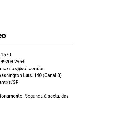
co
2 1670
 99209 2964
ancarios@uol.com.br
ashington Luís, 140 (Canal 3)
Santos/SP
0
cionamento: Segunda à sexta, das