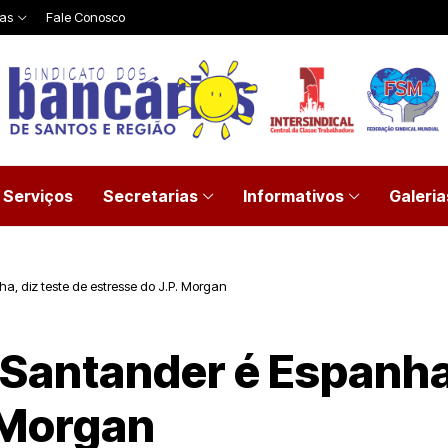
ias
Fale Conosco
Serviços
Secretarias
Informativos
Galeria
a, diz teste de estresse do J.P. Morgan
 Santander é Espanha,
 Morgan