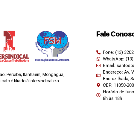
Fale Conos
Fone: (13) 320
WhatsApp: (13)
Email: santosb
Endereço: Av. W
 são: Peruíbe, Itanhaém, Mongaguá,
Encruzilhada, 
ato é filiado à Intersindical e a
CEP: 11050-20
Horário de fun
8h às 18h