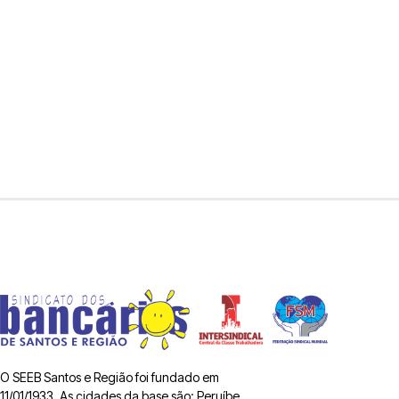
O SEEB Santos e Região foi fundado em
11/01/1933. As cidades da base são: Peruíbe,