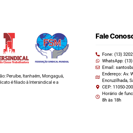
Fale Conos
Fone: (13) 320
WhatsApp: (13)
Email: santosb
Endereço: Av. W
 são: Peruíbe, Itanhaém, Mongaguá,
Encruzilhada, 
ato é filiado à Intersindical e a
CEP: 11050-20
Horário de fun
8h às 18h