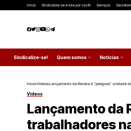
Início
Sindicalize-se e lute por você!
Serviços
Secretar
Sindicalize-se!
Quem somos
Notícias
Início
Vídeos
Lançamento da Revista A “perigosa” unidade do
Vídeos
Lançamento da R
trabalhadores n