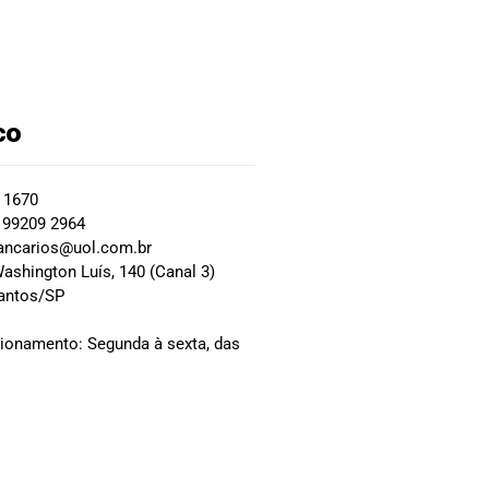
co
2 1670
 99209 2964
ancarios@uol.com.br
ashington Luís, 140 (Canal 3)
Santos/SP
0
cionamento: Segunda à sexta, das