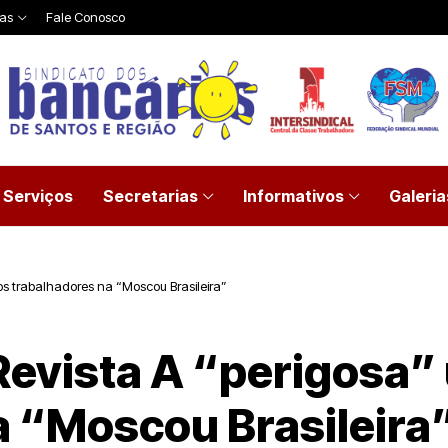
ias
Fale Conosco
Serviços
Secretarias
Informativos
Galeria
s trabalhadores na “Moscou Brasileira”
evista A “perigosa”
a “Moscou Brasileira