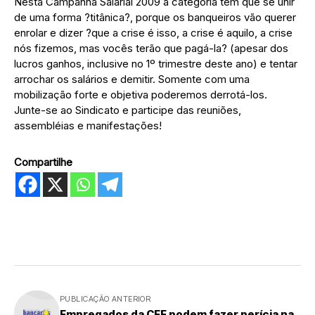
Nesta Campanha Salarial 2009 a categoria tem que se unir
de uma forma ?titânica?, porque os banqueiros vão querer
enrolar e dizer ?que a crise é isso, a crise é aquilo, a crise
nós fizemos, mas vocês terão que pagá-la? (apesar dos
lucros ganhos, inclusive no 1º trimestre deste ano) e tentar
arrochar os salários e demitir. Somente com uma
mobilização forte e objetiva poderemos derrotá-los.
Junte-se ao Sindicato e participe das reuniões,
assembléias e manifestações!
Compartilhe
PUBLICAÇÃO ANTERIOR
Empregados da CEF podem fazer perícia na