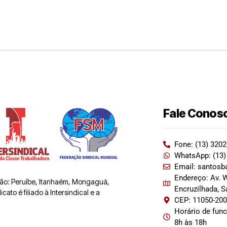
Fale Conos
Fone: (13) 320
WhatsApp: (13)
Email: santosb
Endereço: Av. W
 são: Peruíbe, Itanhaém, Mongaguá,
Encruzilhada, 
ato é filiado à Intersindical e a
CEP: 11050-20
Horário de fun
8h às 18h