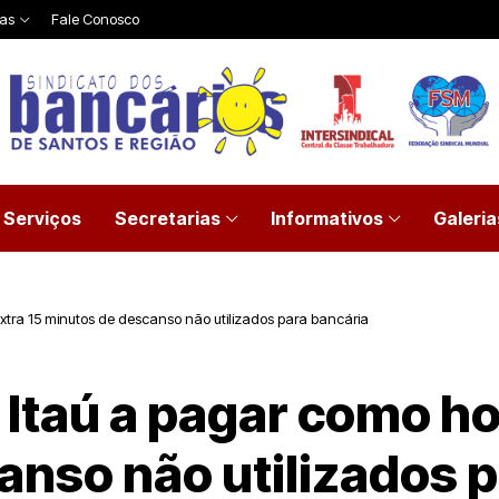
ias
Fale Conosco
Serviços
Secretarias
Informativos
Galeria
xtra 15 minutos de descanso não utilizados para bancária
Itaú a pagar como ho
anso não utilizados p