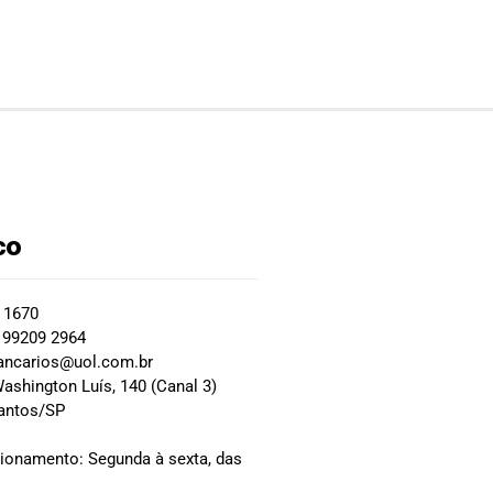
co
2 1670
 99209 2964
ancarios@uol.com.br
ashington Luís, 140 (Canal 3)
Santos/SP
0
cionamento: Segunda à sexta, das