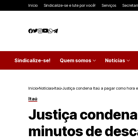
Início
Sindicalize-se e lute por você!
Serviços
Secretar
Sindicalize-se!
Quem somos
Notícias
Início
Notícias
Itaú
Justiça condena Itaú a pagar como hora e
Itaú
Justiça condena 
minutos de desc