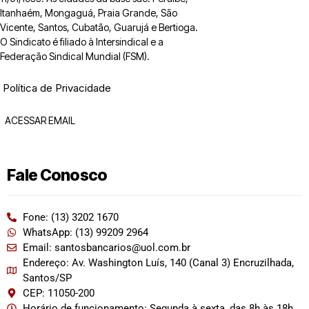
Itanhaém, Mongaguá, Praia Grande, São
Vicente, Santos, Cubatão, Guarujá e Bertioga.
O Sindicato é filiado à Intersindical e a
Federação Sindical Mundial (FSM).
Política de Privacidade
ACESSAR EMAIL
Fale Conosco
Fone: (13) 3202 1670
WhatsApp: (13) 99209 2964
Email: santosbancarios@uol.com.br
Endereço: Av. Washington Luís, 140 (Canal 3) Encruzilhada,
Santos/SP
CEP: 11050-200
Horário de funcionamento: Segunda à sexta, das 8h às 18h