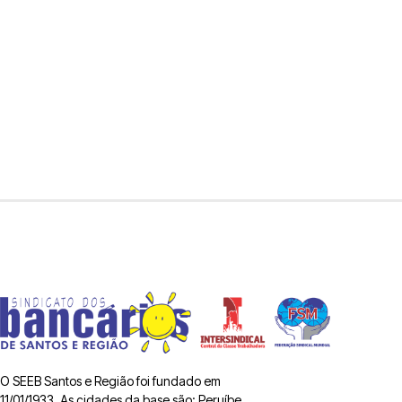
O SEEB Santos e Região foi fundado em
11/01/1933. As cidades da base são: Peruíbe,