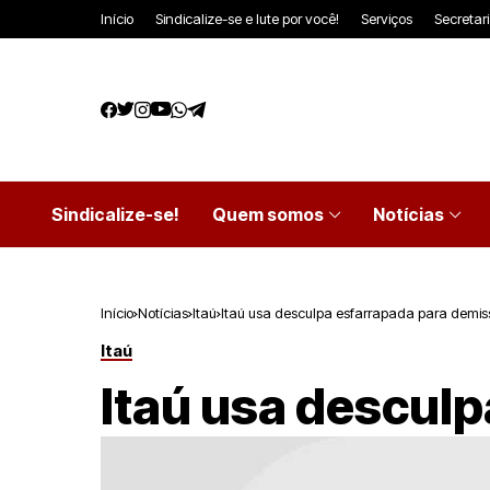
Início
Sindicalize-se e lute por você!
Serviços
Secretar
Sindicalize-se!
Quem somos
Notícias
Início
Notícias
Itaú
Itaú usa desculpa esfarrapada para demis
Itaú
Itaú usa descul