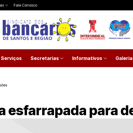
ias
Fale Conosco
Serviços
Secretarias
Informativos
Galeria
sões
pa esfarrapada para 