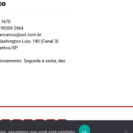
co
2 1670
 99209 2964
ancarios@uol.com.br
ashington Luís, 140 (Canal 3)
Santos/SP
0
cionamento: Segunda à sexta, das
site, assumimos que você está satisfeito.
Ok