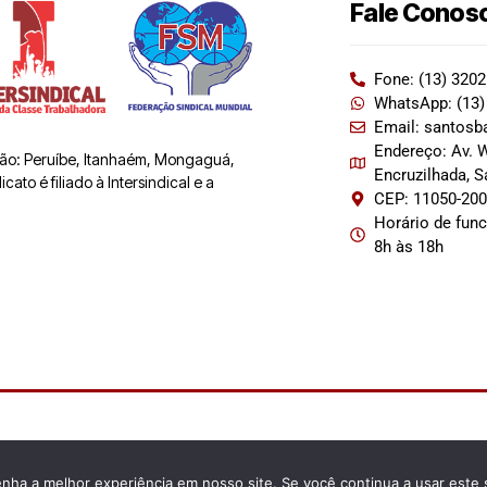
Fale Conos
Fone: (13) 320
WhatsApp: (13)
Email: santosb
Endereço: Av. W
 são: Peruíbe, Itanhaém, Mongaguá,
Encruzilhada, 
ato é filiado à Intersindical e a
CEP: 11050-20
Horário de fun
8h às 18h
enha a melhor experiência em nosso site. Se você continua a usar este 