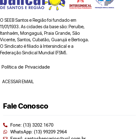
O SEEB Santos e Região foi fundado em
11/01/1933. As cidades da base são: Peruíbe,
Itanhaém, Mongaguá, Praia Grande, São
Vicente, Santos, Cubatão, Guarujá e Bertioga.
O Sindicato é filiado à Intersindical e a
Federação Sindical Mundial (FSM).
Política de Privacidade
ACESSAR EMAIL
Fale Conosco
Fone: (13) 3202 1670
WhatsApp: (13) 99209 2964
Email: santosbancarios@uol.com.br