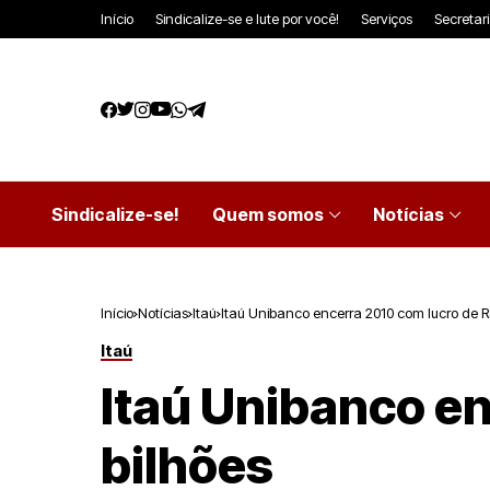
Início
Sindicalize-se e lute por você!
Serviços
Secretar
Sindicalize-se!
Quem somos
Notícias
Início
Notícias
Itaú
Itaú Unibanco encerra 2010 com lucro de R
Itaú
Itaú Unibanco en
bilhões