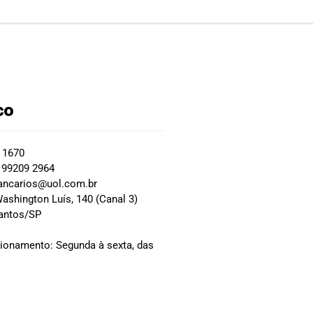
co
2 1670
 99209 2964
ancarios@uol.com.br
ashington Luís, 140 (Canal 3)
Santos/SP
0
cionamento: Segunda à sexta, das