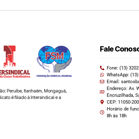
Fale Conos
Fone: (13) 320
WhatsApp: (13)
Email: santosb
Endereço: Av. W
 são: Peruíbe, Itanhaém, Mongaguá,
Encruzilhada, 
ato é filiado à Intersindical e a
CEP: 11050-20
Horário de fun
8h às 18h