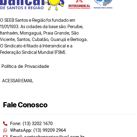
O SEEB Santos e Região foi fundado em
11/01/1933. As cidades da base são: Peruíbe,
Itanhaém, Mongaguá, Praia Grande, São
Vicente, Santos, Cubatão, Guarujá e Bertioga.
O Sindicato é filiado à Intersindical e a
Federação Sindical Mundial (FSM).
Política de Privacidade
ACESSAR EMAIL
Fale Conosco
Fone: (13) 3202 1670
WhatsApp: (13) 99209 2964
Email: santosbancarios@uol.com.br