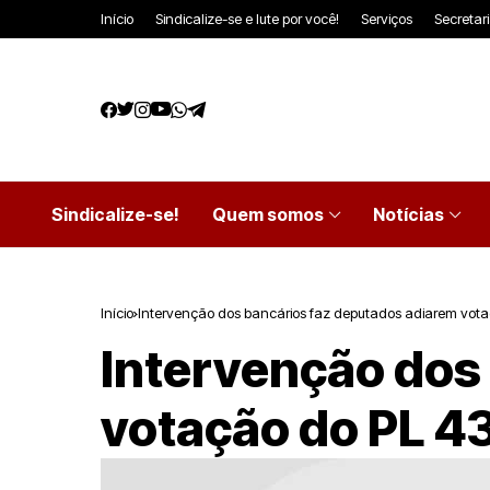
Início
Sindicalize-se e lute por você!
Serviços
Secretar
Sindicalize-se!
Quem somos
Notícias
Início
Intervenção dos bancários faz deputados adiarem vot
Intervenção dos
votação do PL 4