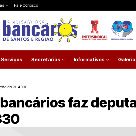
ias
Fale Conosco
Serviços
Secretarias
Informativos
Galeria
ação do PL 4330
 bancários faz deput
330