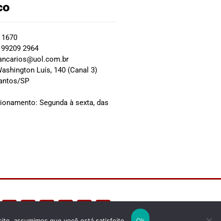
co
2 1670
 99209 2964
ancarios@uol.com.br
ashington Luís, 140 (Canal 3)
Santos/SP
0
cionamento: Segunda à sexta, das
site, assumimos que você está satisfeito.
Ok