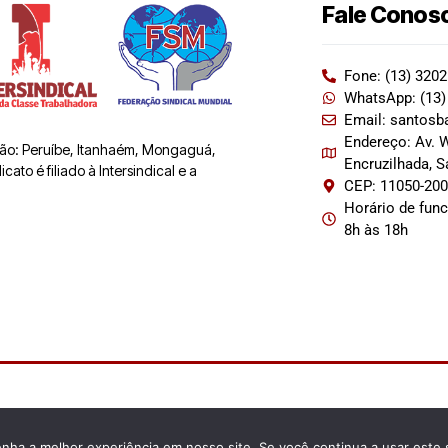
Fale Conos
Fone: (13) 320
WhatsApp: (13)
Email: santosb
Endereço: Av. W
 são: Peruíbe, Itanhaém, Mongaguá,
Encruzilhada, 
ato é filiado à Intersindical e a
CEP: 11050-20
Horário de fun
8h às 18h
enha a melhor experiência em nosso site. Se você continua a usar este 