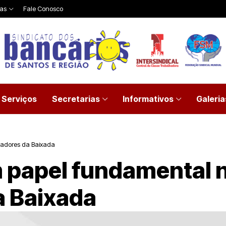
ias
Fale Conosco
Serviços
Secretarias
Informativos
Galeria
lhadores da Baixada
m papel fundamental n
a Baixada