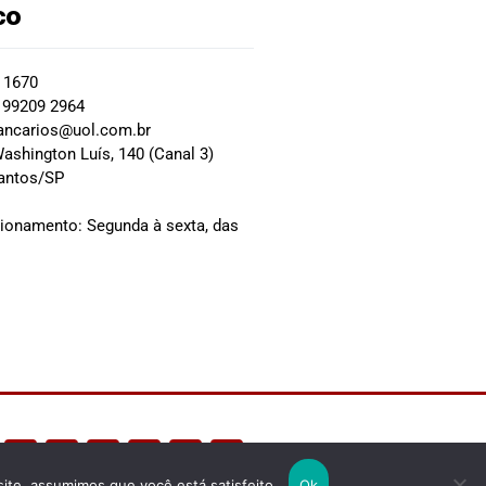
co
2 1670
 99209 2964
ancarios@uol.com.br
ashington Luís, 140 (Canal 3)
Santos/SP
0
cionamento: Segunda à sexta, das
site, assumimos que você está satisfeito.
Ok