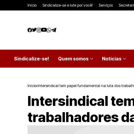
Início
Sindicalize-se e lute por você!
Serviços
Secretar
Sindicalize-se!
Quem somos
Notícias
Início
Intersindical tem papel fundamental na luta dos traba
Intersindical te
trabalhadores d