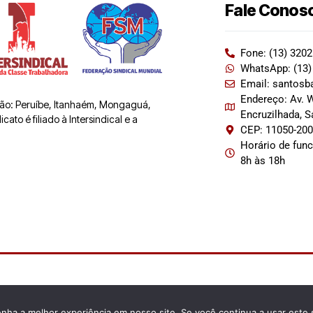
Fale Conos
Fone: (13) 320
WhatsApp: (13)
Email: santosb
Endereço: Av. W
 são: Peruíbe, Itanhaém, Mongaguá,
Encruzilhada, 
ato é filiado à Intersindical e a
CEP: 11050-20
Horário de fun
8h às 18h
enha a melhor experiência em nosso site. Se você continua a usar este 