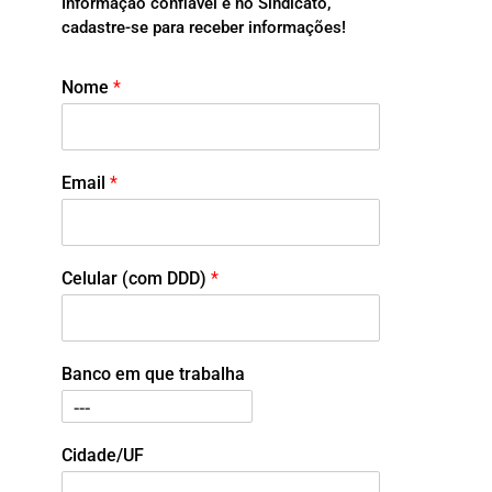
Informação confiável é no Sindicato,
cadastre-se para receber informações!
Nome
*
Email
*
Celular (com DDD)
*
Banco em que trabalha
Cidade/UF