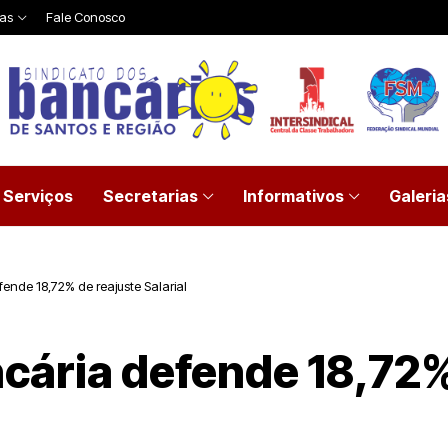
ias
Fale Conosco
Serviços
Secretarias
Informativos
Galeria
fende 18,72% de reajuste Salarial
ncária defende 18,72%