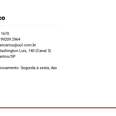
co
2 1670
 99209 2964
ancarios@uol.com.br
ashington Luís, 140 (Canal 3)
Santos/SP
0
cionamento: Segunda à sexta, das