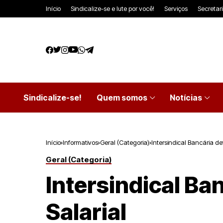
Início
Sindicalize-se e lute por você!
Serviços
Secretar
Sindicalize-se!
Quem somos
Notícias
Início
Informativos
Geral (Categoria)
Intersindical Bancária de
Geral (Categoria)
Intersindical Ba
Salarial