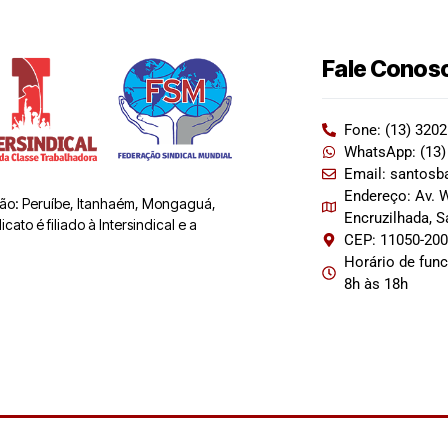
Fale Conos
Fone: (13) 320
WhatsApp: (13)
Email: santosb
Endereço: Av. W
 são: Peruíbe, Itanhaém, Mongaguá,
Encruzilhada, 
ato é filiado à Intersindical e a
CEP: 11050-20
Horário de fun
8h às 18h