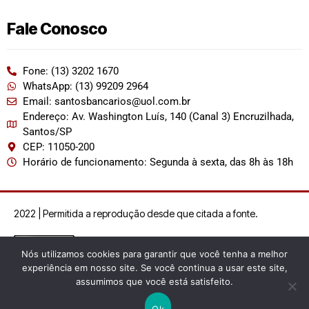
Fale Conosco
Fone: (13) 3202 1670
WhatsApp: (13) 99209 2964
Email: santosbancarios@uol.com.br
Endereço: Av. Washington Luís, 140 (Canal 3) Encruzilhada,
Santos/SP
CEP: 11050-200
Horário de funcionamento: Segunda à sexta, das 8h às 18h
2022 | Permitida a reprodução desde que citada a fonte.
Nós utilizamos cookies para garantir que você tenha a melhor
experiência em nosso site. Se você continua a usar este site,
assumimos que você está satisfeito.
Ok