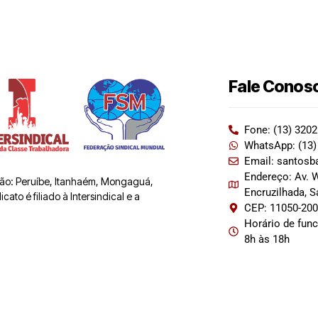
Fale Conos
Fone: (13) 320
WhatsApp: (13)
Email: santosb
Endereço: Av. W
 são: Peruíbe, Itanhaém, Mongaguá,
Encruzilhada, 
ato é filiado à Intersindical e a
CEP: 11050-20
Horário de fun
8h às 18h