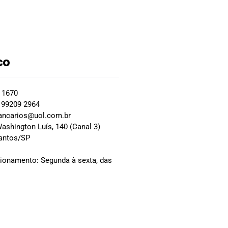
co
2 1670
 99209 2964
ancarios@uol.com.br
ashington Luís, 140 (Canal 3)
Santos/SP
0
cionamento: Segunda à sexta, das