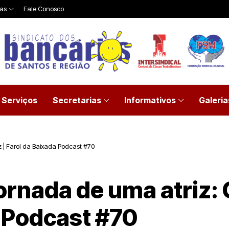
ias
Fale Conosco
Serviços
Secretarias
Informativos
Galeria
z | Farol da Baixada Podcast #70
jornada de uma atriz: 
a Podcast #70