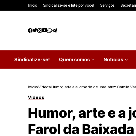
Início
Sindicalize-se e lute por você!
Serviços
Secretar
Sindicalize-se!
Quem somos
Notícias
Início
Vídeos
Humor, arte e a jornada de uma atriz: Camila Va
Vídeos
Humor, arte e a 
Farol da Baixad