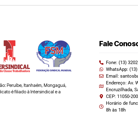
Fale Conos
Fone: (13) 320
WhatsApp: (13)
Email: santosb
Endereço: Av. W
 são: Peruíbe, Itanhaém, Mongaguá,
Encruzilhada, 
ato é filiado à Intersindical e a
CEP: 11050-20
Horário de fun
8h às 18h