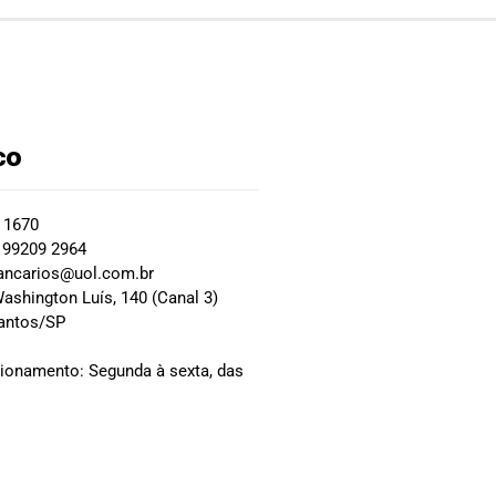
co
2 1670
 99209 2964
ancarios@uol.com.br
ashington Luís, 140 (Canal 3)
Santos/SP
0
cionamento: Segunda à sexta, das