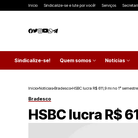
Início
Sindicalize-se e lute por você!
Serviços
Secretar
Sindicalize-se!
Quem somos
Notícias
Início
Notícias
Bradesco
HSBC lucra R$ 611,9 mi no 1º semestre
Bradesco
HSBC lucra R$ 61