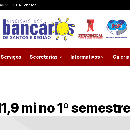
ias
Fale Conosco
Serviços
Secretarias
Informativos
Galeria
1,9 mi no 1º semestr