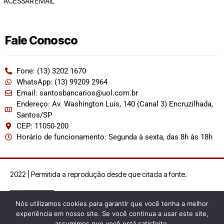
ACESSAR EMAIL
Fale Conosco
Fone: (13) 3202 1670
WhatsApp: (13) 99209 2964
Email: santosbancarios@uol.com.br
Endereço: Av. Washington Luís, 140 (Canal 3) Encruzilhada,
Santos/SP
CEP: 11050-200
Horário de funcionamento: Segunda à sexta, das 8h às 18h
2022 | Permitida a reprodução desde que citada a fonte.
Nós utilizamos cookies para garantir que você tenha a melhor
experiência em nosso site. Se você continua a usar este site,
assumimos que você está satisfeito.