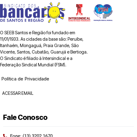
O SEEB Santos e Região foi fundado em
11/01/1933. As cidades da base são: Peruíbe,
Itanhaém, Mongaguá, Praia Grande, São
Vicente, Santos, Cubatão, Guarujá e Bertioga.
O Sindicato é filiado à Intersindical e a
Federação Sindical Mundial (FSM).
Política de Privacidade
ACESSAR EMAIL
Fale Conosco
Fone: (13) 3202 1670