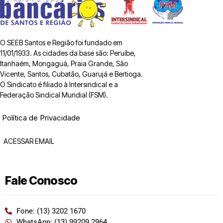
O SEEB Santos e Região foi fundado em
11/01/1933. As cidades da base são: Peruíbe,
Itanhaém, Mongaguá, Praia Grande, São
Vicente, Santos, Cubatão, Guarujá e Bertioga.
O Sindicato é filiado à Intersindical e a
Federação Sindical Mundial (FSM).
Política de Privacidade
ACESSAR EMAIL
Fale Conosco
Fone: (13) 3202 1670
WhatsApp: (13) 99209 2964