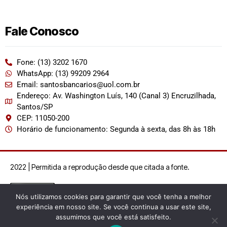
Fale Conosco
Fone: (13) 3202 1670
WhatsApp: (13) 99209 2964
Email: santosbancarios@uol.com.br
Endereço: Av. Washington Luís, 140 (Canal 3) Encruzilhada,
Santos/SP
CEP: 11050-200
Horário de funcionamento: Segunda à sexta, das 8h às 18h
2022 | Permitida a reprodução desde que citada a fonte.
Nós utilizamos cookies para garantir que você tenha a melhor
experiência em nosso site. Se você continua a usar este site,
assumimos que você está satisfeito.