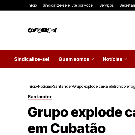
Início
Sindicalize-se e lute por você!
Serviços
Secretar
Sindicalize-se!
Quem somos
Notícias
Início
Notícias
Santander
Grupo explode caixa eletrônico e fo
Santander
Grupo explode ca
em Cubatão