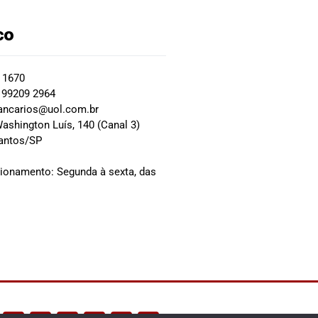
co
2 1670
 99209 2964
ancarios@uol.com.br
ashington Luís, 140 (Canal 3)
Santos/SP
0
cionamento: Segunda à sexta, das