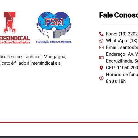
Fale Conos
Fone: (13) 320
WhatsApp: (13)
Email: santosb
Endereço: Av. W
 são: Peruíbe, Itanhaém, Mongaguá,
Encruzilhada, 
ato é filiado à Intersindical e a
CEP: 11050-20
Horário de fun
8h às 18h