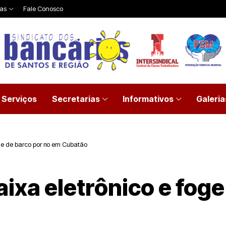
ias
Fale Conosco
Serviços
Secretarias
Informativos
Galeria
ge de barco por rio em Cubatão
ixa eletrônico e foge