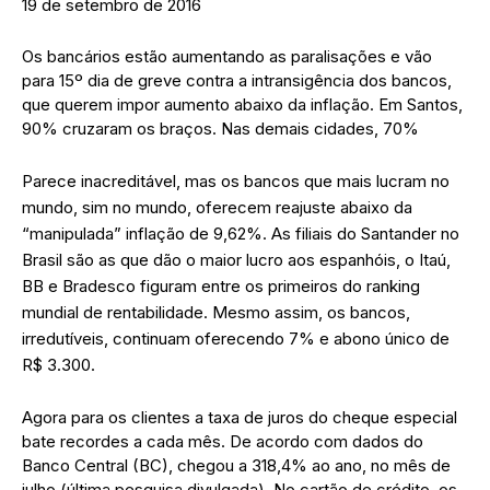
19 de setembro de 2016
Os bancários estão aumentando as paralisações e vão
para 15º dia de greve contra a intransigência dos bancos,
que querem impor aumento abaixo da inflação. Em Santos,
90% cruzaram os braços. Nas demais cidades, 70%
Parece inacreditável, mas os bancos que mais lucram no
mundo, sim no mundo, oferecem reajuste abaixo da
“manipulada” inflação de 9,62%. As filiais do Santander no
Brasil são as que dão o maior lucro aos espanhóis, o Itaú,
BB e Bradesco figuram entre os primeiros do ranking
mundial de rentabilidade. Mesmo assim, os bancos,
irredutíveis, continuam oferecendo 7% e abono único de
R$ 3.300.
Agora para os clientes a taxa de juros do cheque especial
bate recordes a cada mês. De acordo com dados do
Banco Central (BC), chegou a 318,4% ao ano, no mês de
julho (última pesquisa divulgada). No cartão de crédito, os