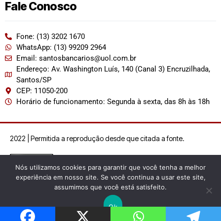
Fale Conosco
Fone: (13) 3202 1670
WhatsApp: (13) 99209 2964
Email: santosbancarios@uol.com.br
Endereço: Av. Washington Luís, 140 (Canal 3) Encruzilhada,
Santos/SP
CEP: 11050-200
Horário de funcionamento: Segunda à sexta, das 8h às 18h
2022 | Permitida a reprodução desde que citada a fonte.
Nós utilizamos cookies para garantir que você tenha a melhor
experiência em nosso site. Se você continua a usar este site,
assumimos que você está satisfeito.
Ok