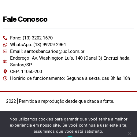
Fale Conosco
Fone: (13) 3202 1670
WhatsApp: (13) 99209 2964
Email: santosbancarios@uol.com.br
Endereço: Av. Washington Luís, 140 (Canal 3) Encruzilhada,
Santos/SP
CEP: 11050-200
Horário de funcionamento: Segunda à sexta, das 8h às 18h
2022 | Permitida a reprodução desde que citada a fonte.
Nós utilizamos cookies para garantir que você tenha a melhor
experiência em nosso site. Se você continua a usar este site,
assumimos que você está satisfeito.