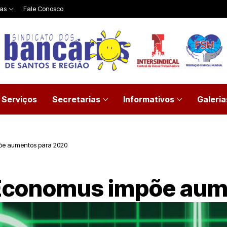
ias
Fale Conosco
Serviços
Secretarias
Informativos
Galeria
e aumentos para 2020
Economus impõe aum