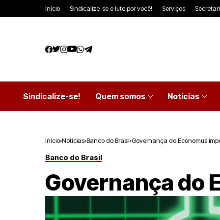
Início
Sindicalize-se e lute por você!
Serviços
Secretar
Sindicalize-se!
Quem somos
Notícias
Início
Notícias
Banco do Brasil
Governança do Economus impõ
Banco do Brasil
Governança do 