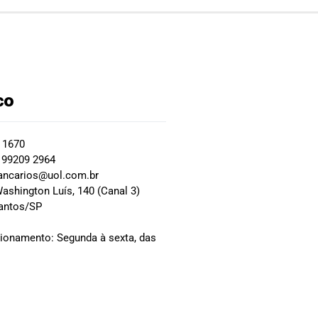
co
2 1670
 99209 2964
ancarios@uol.com.br
ashington Luís, 140 (Canal 3)
Santos/SP
0
cionamento: Segunda à sexta, das