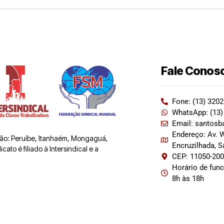
Fale Conos
Fone: (13) 320
WhatsApp: (13)
Email: santosb
Endereço: Av. W
 são: Peruíbe, Itanhaém, Mongaguá,
Encruzilhada, 
ato é filiado à Intersindical e a
CEP: 11050-20
Horário de fun
8h às 18h