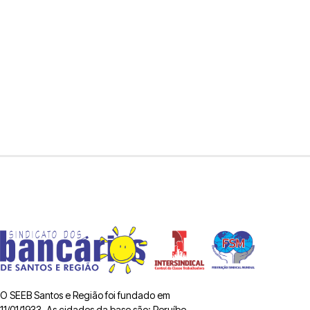
O SEEB Santos e Região foi fundado em
11/01/1933. As cidades da base são: Peruíbe,