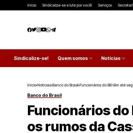
Início
Sindicalize-se e lute por você!
Serviços
Secretar
Sindicalize-se!
Quem somos
Notícias
Início
Notícias
Banco do Brasil
Funcionários do BB têm até se
Banco do Brasil
Funcionários do
os rumos da Cas