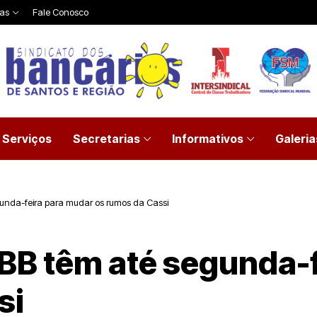
ias
Fale Conosco
Serviços
Secretarias
Informativos
Galeria
gunda-feira para mudar os rumos da Cassi
 BB têm até segunda-
si