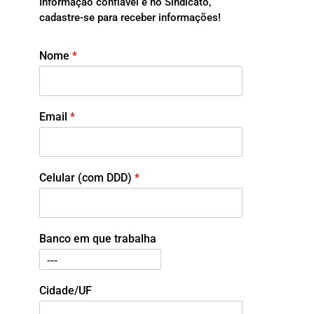
Informação confiável é no Sindicato,
cadastre-se para receber informações!
Nome
*
Email
*
Celular (com DDD)
*
Banco em que trabalha
Cidade/UF