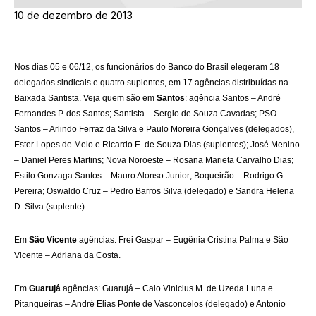
10 de dezembro de 2013
Nos dias 05 e 06/12, os funcionários do Banco do Brasil elegeram 18
delegados sindicais e quatro suplentes, em 17 agências distribuídas na
Baixada Santista. Veja quem são em
Santos
: agência Santos – André
Fernandes P. dos Santos; Santista – Sergio de Souza Cavadas; PSO
Santos – Arlindo Ferraz da Silva e Paulo Moreira Gonçalves (delegados),
Ester Lopes de Melo e Ricardo E. de Souza Dias (suplentes); José Menino
– Daniel Peres Martins; Nova Noroeste – Rosana Marieta Carvalho Dias;
Estilo Gonzaga Santos – Mauro Alonso Junior; Boqueirão – Rodrigo G.
Pereira; Oswaldo Cruz – Pedro Barros Silva (delegado) e Sandra Helena
D. Silva (suplente).
Em
São Vicente
agências: Frei Gaspar – Eugênia Cristina Palma e São
Vicente – Adriana da Costa.
Em
Guarujá
agências: Guarujá – Caio Vinicius M. de Uzeda Luna e
Pitangueiras – André Elias Ponte de Vasconcelos (delegado) e Antonio