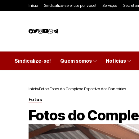
Início
Sindicalize-se e lute por você!
Serviços
Secretar
Sindicalize-se!
Quem somos
Notícias
Início
Fotos
Fotos do Complexo Esportivo dos Bancários
Fotos
Fotos do Comple