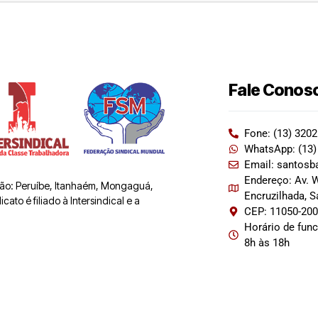
Fale Conos
Fone: (13) 320
WhatsApp: (13)
Email: santosb
Endereço: Av. W
 são: Peruíbe, Itanhaém, Mongaguá,
Encruzilhada, 
ato é filiado à Intersindical e a
CEP: 11050-20
Horário de fun
8h às 18h