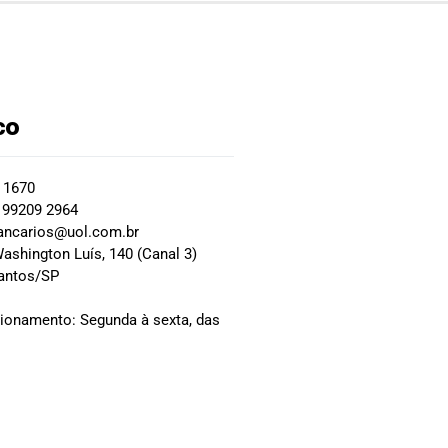
co
2 1670
 99209 2964
ancarios@uol.com.br
ashington Luís, 140 (Canal 3)
Santos/SP
0
cionamento: Segunda à sexta, das