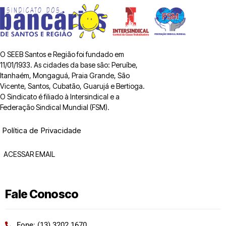
O SEEB Santos e Região foi fundado em
11/01/1933. As cidades da base são: Peruíbe,
Itanhaém, Mongaguá, Praia Grande, São
Vicente, Santos, Cubatão, Guarujá e Bertioga.
O Sindicato é filiado à Intersindical e a
Federação Sindical Mundial (FSM).
Política de Privacidade
ACESSAR EMAIL
Fale Conosco
Fone: (13) 3202 1670