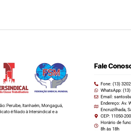
Fale Conos
Fone: (13) 320
WhatsApp: (13)
Email: santosb
Endereço: Av. W
 são: Peruíbe, Itanhaém, Mongaguá,
Encruzilhada, 
ato é filiado à Intersindical e a
CEP: 11050-20
Horário de fun
8h às 18h