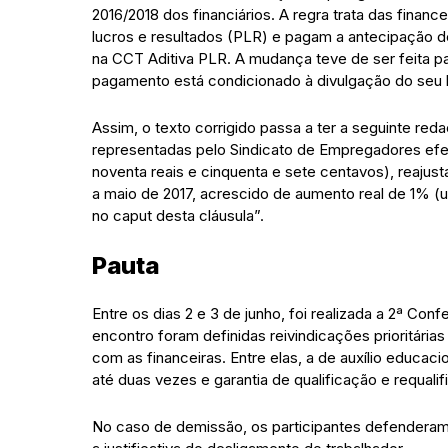
2016/2018 dos financiários. A regra trata das fina
lucros e resultados (PLR) e pagam a antecipação 
na CCT Aditiva PLR. A mudança teve de ser feita pa
pagamento está condicionado à divulgação do seu 
Assim, o texto corrigido passa a ter a seguinte red
representadas pelo Sindicato de Empregadores efe
noventa reais e cinquenta e sete centavos), reaju
a maio de 2017, acrescido de aumento real de 1% (u
no caput desta cláusula”.
Pauta
Entre os dias 2 e 3 de junho, foi realizada a 2ª Con
encontro foram definidas reivindicações prioritári
com as financeiras. Entre elas, a de auxílio educac
até duas vezes e garantia de qualificação e requalif
No caso de demissão, os participantes defenderam