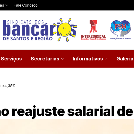
ias
Fale Conosco
Serviços
Secretarias
Informativos
Galeria
l de 4,38%
ão reajuste salarial d