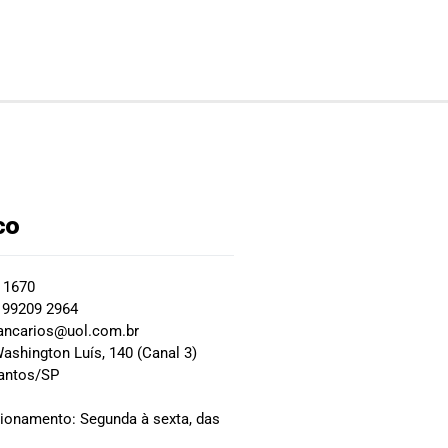
co
2 1670
 99209 2964
ancarios@uol.com.br
ashington Luís, 140 (Canal 3)
Santos/SP
0
cionamento: Segunda à sexta, das