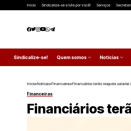
Início
Sindicalize-se e lute por você!
Serviços
Secretar
Sindicalize-se!
Quem somos
Notícias
Início
Notícias
Financeiras
Financiários terão reajuste salaria
Financeiras
Financiários ter