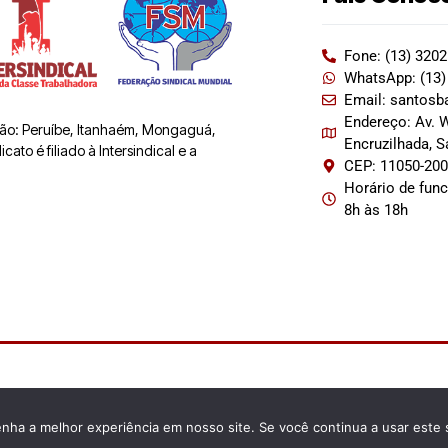
Fone: (13) 320
WhatsApp: (13)
Email: santosb
Endereço: Av. W
 são: Peruíbe, Itanhaém, Mongaguá,
Encruzilhada, 
ato é filiado à Intersindical e a
CEP: 11050-20
Horário de fun
8h às 18h
enha a melhor experiência em nosso site. Se você continua a usar este 