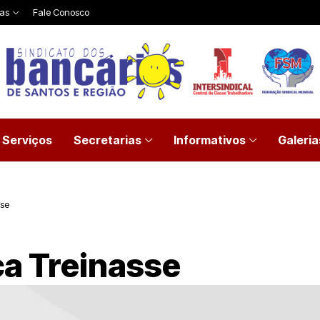
ias
Fale Conosco
Serviços
Secretarias
Informativos
Galeria
sse
ca Treinasse