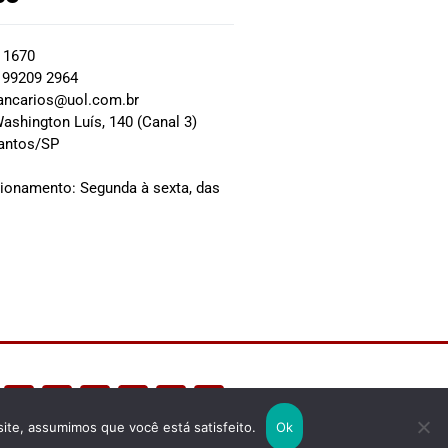
2 1670
 99209 2964
ancarios@uol.com.br
ashington Luís, 140 (Canal 3)
Santos/SP
0
cionamento: Segunda à sexta, das
site, assumimos que você está satisfeito.
Ok