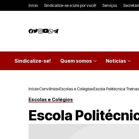
Início
Sindicalize-se e lute por você!
Serviços
Secretar
Sindicalize-se!
Quem somos
Notícias
Início
Convênios
Escolas e Colégios
Escola Politécnica Treina
Escolas e Colégios
Escola Politécni