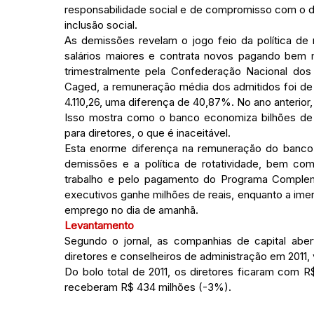
responsabilidade social e de compromisso com o d
inclusão social.
As demissões revelam o jogo feio da política de
salários maiores e contrata novos pagando bem
trimestralmente pela Confederação Nacional do
Caged, a remuneração média dos admitidos foi de 
4.110,26, uma diferença de 40,87%. No ano anterior
Isso mostra como o banco economiza bilhões de r
para diretores, o que é inaceitável.
Esta enorme diferença na remuneração do banco r
demissões e a política de rotatividade, bem co
trabalho e pelo pagamento do Programa Comple
executivos ganhe milhões de reais, enquanto a imen
emprego no dia de amanhã.
Levantamento
Segundo o jornal, as companhias de capital abe
diretores e conselheiros de administração em 2011,
Do bolo total de 2011, os diretores ficaram com R
receberam R$ 434 milhões (-3%).