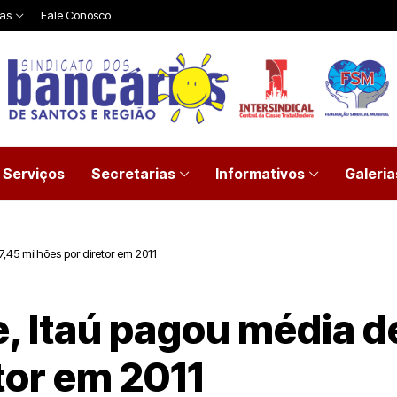
ias
Fale Conosco
Serviços
Secretarias
Informativos
Galeria
,45 milhões por diretor em 2011
, Itaú pagou média d
tor em 2011