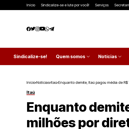
Início
Sindicalize-se e lute por você!
Serviços
Secretar
Sindicalize-se!
Quem somos
Notícias
Início
Notícias
Itaú
Enquanto demite, Itaú pagou média de R$ 7
Itaú
Enquanto demite
milhões por dire