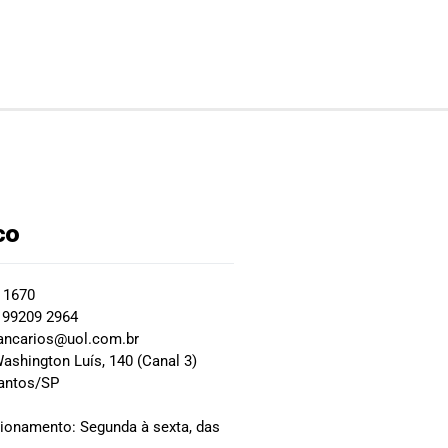
co
2 1670
 99209 2964
ancarios@uol.com.br
ashington Luís, 140 (Canal 3)
Santos/SP
0
cionamento: Segunda à sexta, das