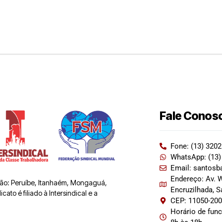
Fale Conos
Fone: (13) 320
WhatsApp: (13)
Email: santosb
Endereço: Av. W
 são: Peruíbe, Itanhaém, Mongaguá,
Encruzilhada, 
ato é filiado à Intersindical e a
CEP: 11050-20
Horário de fun