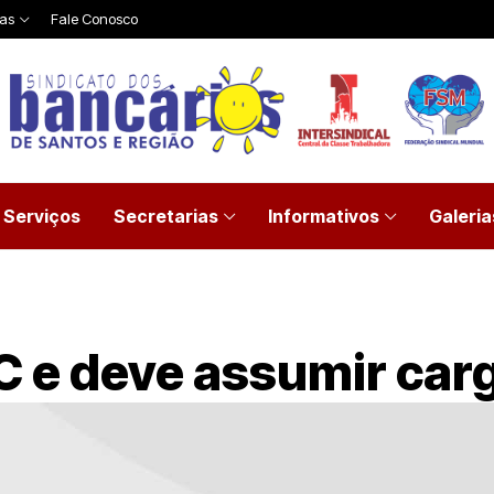
ias
Fale Conosco
Serviços
Secretarias
Informativos
Galeria
C e deve assumir car