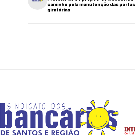
caminho pela manutenção das portas
giratórias