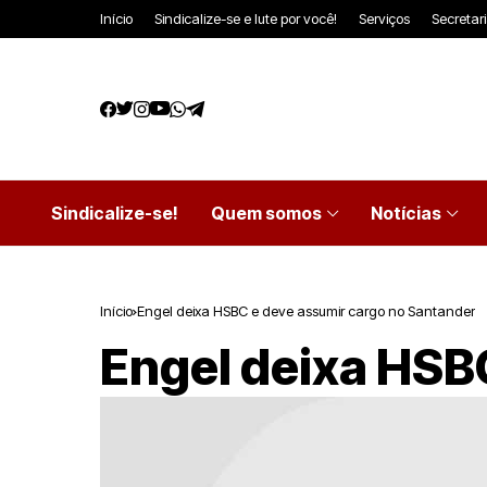
Início
Sindicalize-se e lute por você!
Serviços
Secretar
Sindicalize-se!
Quem somos
Notícias
Início
Engel deixa HSBC e deve assumir cargo no Santander
Engel deixa HSB