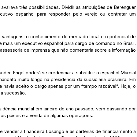
valiava três possibilidades. Dividir as atribuições de Berenguer
ecutivo espanhol para responder pelo varejo ou contratar um
s vantagens: o conhecimento do mercado local e o potencial de
de mais um executivo espanhol para cargo de comando no Brasil.
 assessoria de imprensa que não comentaria sobre a informação
nder, Engel poderá se credenciar a substituir o espanhol Marcial
ndato muito longo na presidência da subsidiária brasileira. Em
ue havia aceito o cargo apenas por um “tempo razoável”. Hoje, o
ua sucessão.
esidência mundial em janeiro do ano passado, vem passando por
rsos países e a venda de algumas operações.
de vender a financeira Losango e as carteiras de financiamento a