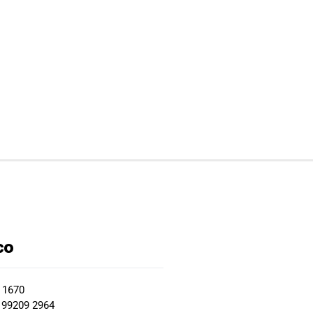
co
2 1670
 99209 2964