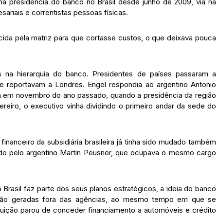
 na presidência do banco no Brasil desde junho de 2009, via na
sariais e correntistas pessoas físicas.
rcida pela matriz para que cortasse custos, o que deixava pouca
 na hierarquia do banco. Presidentes de países passaram a
 se reportavam a Londres. Engel respondia ao argentino Antonio
 em novembro do ano passado, quando a presidência da região
ereiro, o executivo vinha dividindo o primeiro andar da sede do
nanceiro da subsidiária brasileira já tinha sido mudado também
ído pelo argentino Martin Peusner, que ocupava o mesmo cargo
rasil faz parte dos seus planos estratégicos, a ideia do banco
são geradas fora das agências, ao mesmo tempo em que se
tituição parou de conceder financiamento a automóveis e crédito