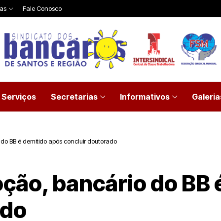
ias
Fale Conosco
Serviços
Secretarias
Informativos
Galeria
do BB é demitido após concluir doutorado
ção, bancário do BB 
ado