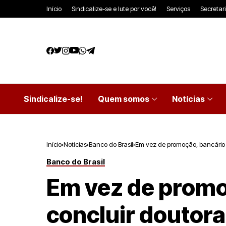
Início
Sindicalize-se e lute por você!
Serviços
Secretar
Sindicalize-se!
Quem somos
Notícias
Início
Notícias
Banco do Brasil
Em vez de promoção, bancário 
Banco do Brasil
Em vez de promo
concluir doutor