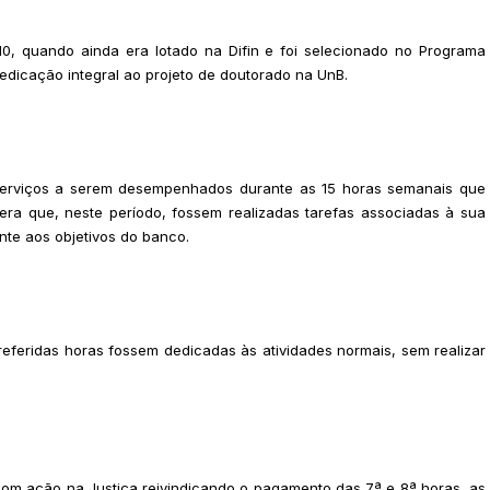
0, quando ainda era lotado na Difin e foi selecionado no Programa
edicação integral ao projeto de doutorado na UnB.
 serviços a serem desempenhados durante as 15 horas semanais que
 era que, neste período, fossem realizadas tarefas associadas à sua
nte aos objetivos do banco.
 referidas horas fossem dedicadas às atividades normais, sem realizar
com ação na Justiça reivindicando o pagamento das 7ª e 8ª horas, as