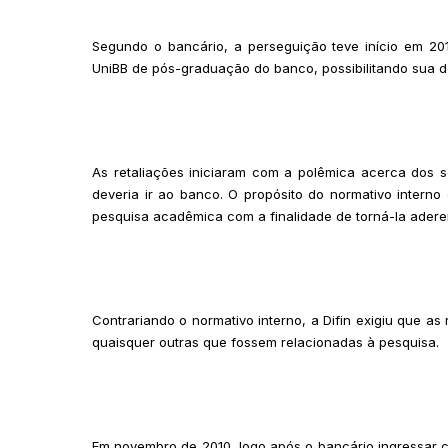
Segundo o bancário, a perseguição teve início em 201
UniBB de pós-graduação do banco, possibilitando sua d
As retaliações iniciaram com a polêmica acerca dos
deveria ir ao banco. O propósito do normativo interno
pesquisa acadêmica com a finalidade de torná-la adere
Contrariando o normativo interno, a Difin exigiu que as
quaisquer outras que fossem relacionadas à pesquisa.
Em novembro de 2010, logo após o bancário ingressar 