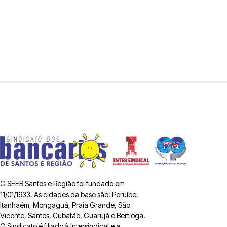
O SEEB Santos e Região foi fundado em
11/01/1933. As cidades da base são: Peruíbe,
Itanhaém, Mongaguá, Praia Grande, São
Vicente, Santos, Cubatão, Guarujá e Bertioga.
O Sindicato é filiado à Intersindical e a