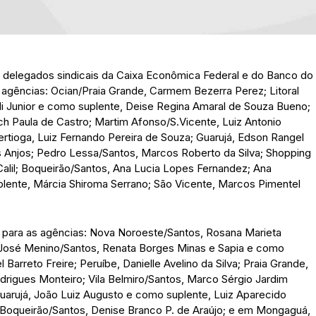
a delegados sindicais da Caixa Econômica Federal e do Banco do
 agências: Ocian/Praia Grande, Carmem Bezerra Perez; Litoral
li Junior e como suplente, Deise Regina Amaral de Souza Bueno;
ch Paula de Castro; Martim Afonso/S.Vicente, Luiz Antonio
ertioga, Luiz Fernando Pereira de Souza; Guarujá, Edson Rangel
dos Anjos; Pedro Lessa/Santos, Marcos Roberto da Silva; Shopping
alil; Boqueirão/Santos, Ana Lucia Lopes Fernandez; Ana
plente, Márcia Shiroma Serrano; São Vicente, Marcos Pimentel
os para as agências: Nova Noroeste/Santos, Rosana Marieta
 José Menino/Santos, Renata Borges Minas e Sapia e como
 Barreto Freire; Peruíbe, Danielle Avelino da Silva; Praia Grande,
odrigues Monteiro; Vila Belmiro/Santos, Marco Sérgio Jardim
Guarujá, João Luiz Augusto e como suplente, Luiz Aparecido
Boqueirão/Santos, Denise Branco P. de Araújo; e em Mongaguá,