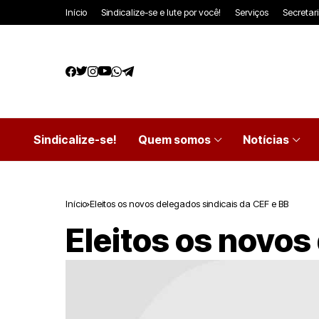
Início
Sindicalize-se e lute por você!
Serviços
Secretar
Sindicalize-se!
Quem somos
Notícias
Início
Eleitos os novos delegados sindicais da CEF e BB
Eleitos os novos