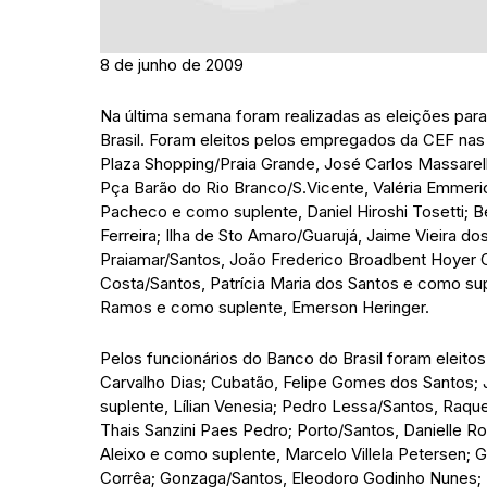
8 de junho de 2009
Na última semana foram realizadas as eleições par
Brasil. Foram eleitos pelos empregados da CEF nas
Plaza Shopping/Praia Grande, José Carlos Massarel
Pça Barão do Rio Branco/S.Vicente, Valéria Emmeri
Pacheco e como suplente, Daniel Hiroshi Tosetti; B
Ferreira; Ilha de Sto Amaro/Guarujá, Jaime Vieira 
Praiamar/Santos, João Frederico Broadbent Hoyer C
Costa/Santos, Patrícia Maria dos Santos e como su
Ramos e como suplente, Emerson Heringer.
Pelos funcionários do Banco do Brasil foram eleit
Carvalho Dias; Cubatão, Felipe Gomes dos Santos;
suplente, Lílian Venesia; Pedro Lessa/Santos, Raquel
Thais Sanzini Paes Pedro; Porto/Santos, Danielle R
Aleixo e como suplente, Marcelo Villela Petersen; 
Corrêa; Gonzaga/Santos, Eleodoro Godinho Nunes; 