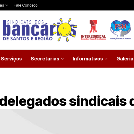
ias
Fale Conosco
Serviços
Secretarias
Informativos
Galeria
 delegados sindicais 